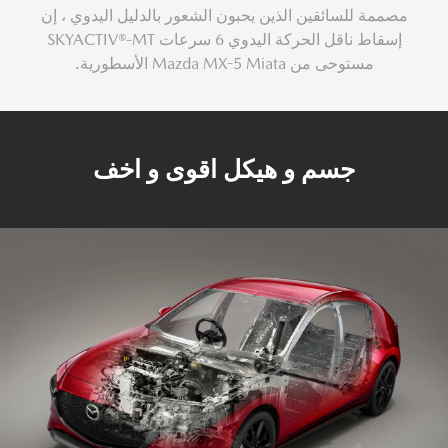
مصممة للسائقين الذين يحبون الشعور بالدليل اليدوي ، إن
إسقاط ناقل الحركة اليدوي 6 سرعات SKYACTIV®-MT
مستوحى من Mazda MX-5 Miata الأسطورية.
جسم و هيكل اقوى و اخف