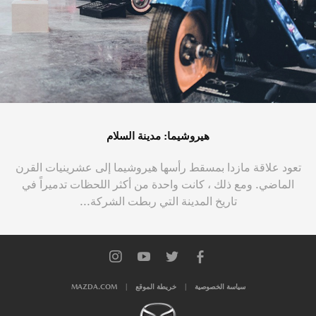
هيروشيما: مدينة السلام
تعود علاقة مازدا بمسقط رأسها هيروشيما إلى عشرينيات القرن
الماضي. ومع ذلك ، كانت واحدة من أكثر اللحظات تدميراً في
تاريخ المدينة التي ربطت الشركة...
سياسة الخصوصية
خريطة الموقع
MAZDA.COM