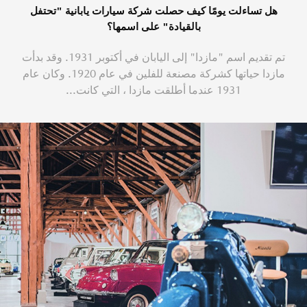
هل تساءلت يومًا كيف حصلت شركة سيارات يابانية "تحتفل
بالقيادة" على اسمها؟
تم تقديم اسم "مازدا" إلى اليابان في أكتوبر 1931. وقد بدأت
مازدا حياتها كشركة مصنعة للفلين في عام 1920. وكان عام
1931 عندما أطلقت مازدا ، التي كانت...